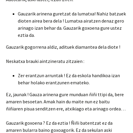
Gauzarik arinena guretzat da lumatxa! Nahiz batzuek
dioten airea bera dela ! Lumatxa airatzen denaz gero
arinago izan behar da. Gauzarik goxoena gure ustez
eztia da.
Gauzarik gogorrena aldiz, adituek diamantea dela diote !
Neskatxa brauki aintzineratu zitzaien :
Zer erantzun arruntak ! Ez da eskola handikoa izan
behar holako erantzunen emateko.
Ez, jaunak ! Gauza arinena gure munduan ñiñi ttipi da, bere
amaren besoetan. Amak hain du maite nun ez baitu
ñiñiaren pisua senditzen ere, atxikiago eta arinago ordea…
Gauzarik goxoena ? Ez da eztia ! Ñiñi batentzat ez da
amaren bularra baino goxoagorik. Ez da sekulan aski