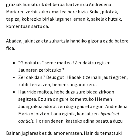
graziak hunkiturik deliberoa hartzen du Andredena
Mariaren zerbitzuko emaitea bere bizia. Soka, pilotak,
tapiza, kobrezko birlak laguneri emanik, sakelak hutsik,
komentuan sartu da.
Abadea, jakintza eta zuhurtzia handiko gizona ez da batere
fida.
“Ginokatus” seme maitea ! Zer dakizu egiten
Jaunaren zerbitzuko ?
Zer dakidan ? Deus guti ! Badakit zernahi jauzi egiten,
zaldi-ferratzen, behien sangaratzen….
Haurride maitea, hobe duzu zure bidea zirkoan
segitzea. Ez zira on gure komentuko ! Hemen
Jaungoikoa adoratzen dugu gau eta egun. Andredena
Maria otoizten. Lana eginik, kantatzen:
hymnis et
canticis.
Horien denen ikasteko adina pasatua duzu.
Bainan juglareak ez du amor ematen. Hain du tematsuki