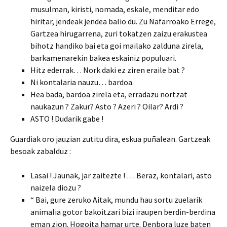
musulman, kiristi, nomada, eskale, menditar edo
hiritar, jendeak jendea balio du. Zu Nafarroako Errege,
Gartzea hirugarrena, zuri tokatzen zaizu erakustea
bihotz handiko bai eta goi mailako zalduna zirela,
barkamenarekin bakea eskainiz populuari.
Hitz ederrak… Nork daki ez ziren eraile bat ?
Ni kontalaria nauzu… bardoa.
Hea bada, bardoa zirela eta, erradazu nortzat
naukazun ? Zakur? Asto ? Azeri ? Oilar? Ardi ?
ASTO ! Dudarik gabe !
Guardiak oro jauzian zutitu dira, eskua puñalean. Gartzeak
besoak zabalduz :
Lasai ! Jaunak, jar zaitezte ! … Beraz, kontalari, asto
naizela diozu ?
“ Bai, gure zeruko Aitak, mundu hau sortu zuelarik
animalia gotor bakoitzari bizi iraupen berdin-berdina
eman zion. Hogoita hamar urte. Denbora luze baten