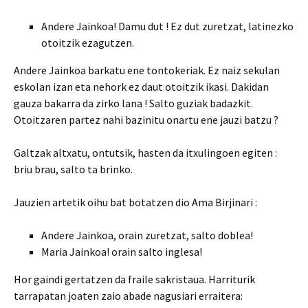
Andere Jainkoa! Damu dut ! Ez dut zuretzat, latinezko
otoitzik ezagutzen.
Andere Jainkoa barkatu ene tontokeriak. Ez naiz sekulan
eskolan izan eta nehork ez daut otoitzik ikasi. Dakidan
gauza bakarra da zirko lana ! Salto guziak badazkit.
Otoitzaren partez nahi bazinitu onartu ene jauzi batzu ?
Galtzak altxatu, ontutsik, hasten da itxulingoen egiten :
briu brau, salto ta brinko.
Jauzien artetik oihu bat botatzen dio Ama Birjinari :
Andere Jainkoa, orain zuretzat, salto doblea!
Maria Jainkoa! orain salto inglesa!
Hor gaindi gertatzen da fraile sakristaua. Harriturik
tarrapatan joaten zaio abade nagusiari erraitera: