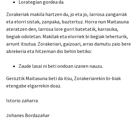
Lorategian gordea da.
Zorakeriak makila hartzen du, jo eta jo, larrosa zangarrak
eta elorri sistak, zanpaka, baztertuz. Horra nun Maitasuna
ateratzen den, larrosa lore gorri batetatik, karrasika,
begiak odoletan. Makilak eta elorriek bi begiak leherturik,
arrunt itsutua. Zorakeriari, gaizoari, arras damutu zaio bere
abrekeria eta hitzeman dio behin betiko:
Zaude lasai ni beti ondoan izanen nauzu.
Geroztik Maitasuna beti da itsu, Zorakeriarekin bi-biak
etengabe elgarrekin doaz.
Istorio zaharra
Johanes Bordazahar