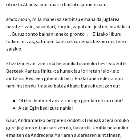
otoiztu Abadea nun onartu baitute komentuan.
Multo modo
, mila maneraz zerbitzu emana da juglarea :
baratze-zain, sukaldari, zurgin, zapatain, jostun, nik dakita
… Buruz tonto bainan laneko pronto. … Elizako liburu
lodien hitzak, salmoen kantuak xorienak bezain misterio
zaizkio.
Elizkizunetan, zintzoki belaunikatu orduko besteak zutik.
Besteek Kantua finitu-ta hunek lau loriretan lelo-lelo
aintzina. Besteen gibeletik beti. Elizkizunen ederra noiz
nahi histen du. Halako batez Abade buruak deitzen du :
Ofizio denboretan ez zaitugu gurekin elizan nahi !
Aita! Egin bedi zure nahia!
Gaur, Andramariko bezperen ondotik fraileak atera orduko
gure juglarea elizan sartzen da, bakarrik. Umilki belauniko
emaiten da Andredena Mariaren aldarearen aintzinean,