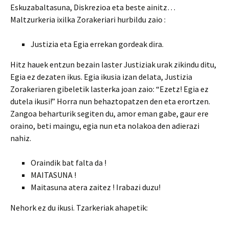
Eskuzabaltasuna, Diskrezioa eta beste ainitz…
Maltzurkeria ixilka Zorakeriari hurbildu zaio :
Justizia eta Egia errekan gordeak dira.
Hitz hauek entzun bezain laster Justiziak urak zikindu ditu,
Egia ez dezaten ikus. Egia ikusia izan delata, Justizia
Zorakeriaren gibeletik lasterka joan zaio: “Ezetz! Egia ez
dutela ikusi!” Horra nun behaztopatzen den eta erortzen.
Zangoa beharturik segiten du, amor eman gabe, gaur ere
oraino, beti maingu, egia nun eta nolakoa den adierazi
nahiz.
Oraindik bat falta da !
MAITASUNA !
Maitasuna atera zaitez ! Irabazi duzu!
Nehork ez du ikusi. Tzarkeriak ahapetik: