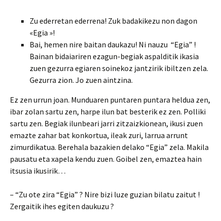
Zu ederretan ederrena! Zuk badakikezu non dagon
«Egia »!
Bai, hemen nire baitan daukazu! Ni nauzu “Egia” !
Bainan bidaiariren ezagun-begiak aspalditik ikasia
zuen gezurra egiaren soinekoz jantzirik ibiltzen zela.
Gezurra zion. Jo zuen aintzina.
Ez zen urrun joan. Munduaren puntaren puntara heldua zen,
ibar zolan sartu zen, harpe ilun bat besterik ez zen. Polliki
sartu zen. Begiak ilunbeari jarri zitzaizkionean, ikusi zuen
emazte zahar bat konkortua, ileak zuri, larrua arrunt
zimurdikatua. Berehala bazakien delako “Egia” zela. Makila
pausatu eta xapela kendu zuen. Goibel zen, emaztea hain
itsusia ikusirik…
– “Zu ote zira “Egia” ? Nire bizi luze guzian bilatu zaitut !
Zergaitik ihes egiten daukuzu ?