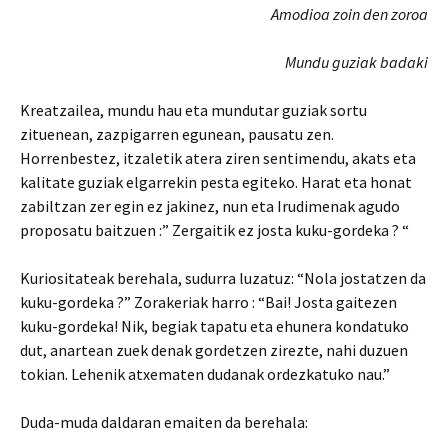
Amodioa zoin den zoroa
Mundu guziak badaki
Kreatzailea, mundu hau eta mundutar guziak sortu
zituenean, zazpigarren egunean, pausatu zen.
Horrenbestez, itzaletik atera ziren sentimendu, akats eta
kalitate guziak elgarrekin pesta egiteko. Harat eta honat
zabiltzan zer egin ez jakinez, nun eta Irudimenak agudo
proposatu baitzuen :” Zergaitik ez josta kuku-gordeka ? “
Kuriositateak berehala, sudurra luzatuz: “Nola jostatzen da
kuku-gordeka ?” Zorakeriak harro : “Bai! Josta gaitezen
kuku-gordeka! Nik, begiak tapatu eta ehunera kondatuko
dut, anartean zuek denak gordetzen zirezte, nahi duzuen
tokian. Lehenik atxematen dudanak ordezkatuko nau.”
Duda-muda daldaran emaiten da berehala: