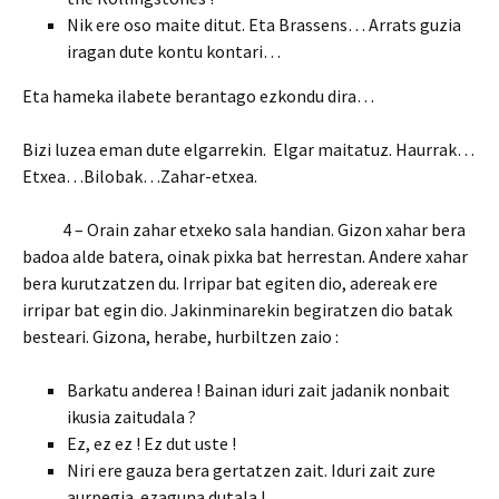
Nik ere oso maite ditut. Eta Brassens… Arrats guzia
iragan dute kontu kontari…
Eta hameka ilabete berantago ezkondu dira…
Bizi luzea eman dute elgarrekin. Elgar maitatuz. Haurrak…
Etxea…Bilobak…Zahar-etxea.
4 – Orain zahar etxeko sala handian. Gizon xahar bera
badoa alde batera, oinak pixka bat herrestan. Andere xahar
bera kurutzatzen du. Irripar bat egiten dio, adereak ere
irripar bat egin dio. Jakinminarekin begiratzen dio batak
besteari. Gizona, herabe, hurbiltzen zaio :
Barkatu anderea ! Bainan iduri zait jadanik nonbait
ikusia zaitudala ?
Ez, ez ez ! Ez dut uste !
Niri ere gauza bera gertatzen zait. Iduri zait zure
aurpegia ezaguna dutala !