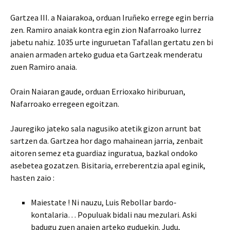
Gartzea III. a Naiarakoa, orduan Iruñeko errege egin berria
zen. Ramiro anaiak kontra egin zion Nafarroako lurrez
jabetu nahiz. 1035 urte inguruetan Tafallan gertatu zen bi
anaien armaden arteko gudua eta Gartzeak menderatu
zuen Ramiro anaia.
Orain Naiaran gaude, orduan Errioxako hiriburuan,
Nafarroako erregeen egoitzan.
Jauregiko jateko sala nagusiko atetik gizon arrunt bat
sartzen da. Gartzea hor dago mahainean jarria, zenbait
aitoren semez eta guardiaz inguratua, bazkal ondoko
asebetea gozatzen. Bisitaria, erreberentzia apal eginik,
hasten zaio :
Maiestate ! Ni nauzu, Luis Rebollar bardo-
kontalaria… Populuak bidali nau mezulari. Aski
badugu zuen anaien arteko guduekin. Judu,