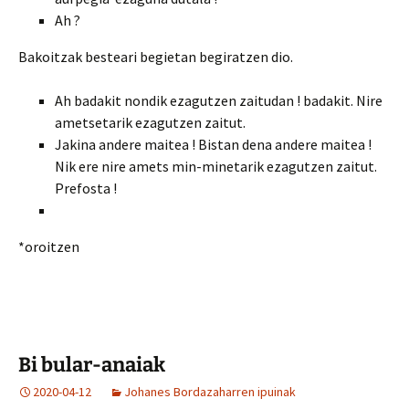
Ah ?
Bakoitzak besteari begietan begiratzen dio.
Ah badakit nondik ezagutzen zaitudan ! badakit. Nire
ametsetarik ezagutzen zaitut.
Jakina andere maitea ! Bistan dena andere maitea !
Nik ere nire amets min-minetarik ezagutzen zaitut.
Prefosta !
*oroitzen
Bi bular-anaiak
2020-04-12
Johanes Bordazaharren ipuinak