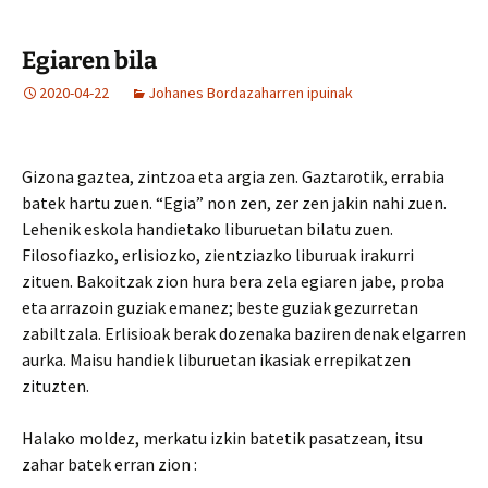
Egiaren bila
2020-04-22
Johanes Bordazaharren ipuinak
Gizona gaztea, zintzoa eta argia zen. Gaztarotik, errabia
batek hartu zuen. “Egia” non zen, zer zen jakin nahi zuen.
Lehenik eskola handietako liburuetan bilatu zuen.
Filosofiazko, erlisiozko, zientziazko liburuak irakurri
zituen. Bakoitzak zion hura bera zela egiaren jabe, proba
eta arrazoin guziak emanez; beste guziak gezurretan
zabiltzala. Erlisioak berak dozenaka baziren denak elgarren
aurka. Maisu handiek liburuetan ikasiak errepikatzen
zituzten.
Halako moldez, merkatu izkin batetik pasatzean, itsu
zahar batek erran zion :