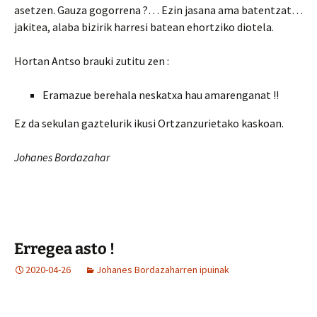
asetzen. Gauza gogorrena ?… Ezin jasana ama batentzat…
jakitea, alaba bizirik harresi batean ehortziko diotela.
Hortan Antso brauki zutitu zen :
Eramazue berehala neskatxa hau amarenganat !!
Ez da sekulan gaztelurik ikusi Ortzanzurietako kaskoan.
Johanes Bordazahar
Erregea asto !
2020-04-26
Johanes Bordazaharren ipuinak