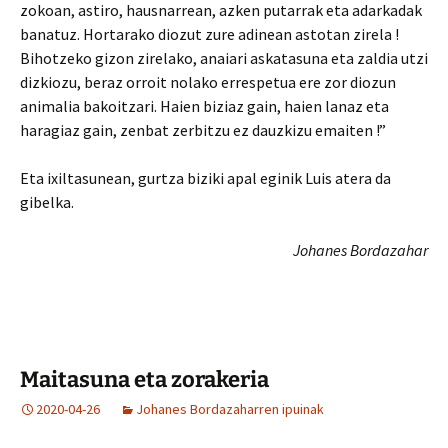
zokoan, astiro, hausnarrean, azken putarrak eta adarkadak
banatuz. Hortarako diozut zure adinean astotan zirela !
Bihotzeko gizon zirelako, anaiari askatasuna eta zaldia utzi
dizkiozu, beraz orroit nolako errespetua ere zor diozun
animalia bakoitzari. Haien biziaz gain, haien lanaz eta
haragiaz gain, zenbat zerbitzu ez dauzkizu emaiten !”
Eta ixiltasunean, gurtza biziki apal eginik Luis atera da
gibelka.
Johanes Bordazahar
Maitasuna eta zorakeria
2020-04-26
Johanes Bordazaharren ipuinak