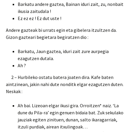
Barkatu andere gaztea, Bainan iduri zait, zu, nonbait
ikusia zaitudala !
Ez ez ez ! Ez dut uste !
Andere gazteak bi urrats egin eta gibelera itzultzen da.
Gizon gazteari begietara begiratzen dio :
Barkatu, Jaun gaztea, iduri zait zure aurpegia
ezagutzen dutala.
Ah ?
2 – Hurbileko ostatu batera joaten dira. Kafe baten
aintzinean, jakin nahi dute nonditk elgar ezagutzen duten.
Neskak :
Ah bai. Lizeoan elgar ikusi gira. Orroitzen* naiz. ‘La
dune du Pila-ra’ egin genuen bidaia bat. Zuk sekulako
jauziak egiten zinituen, dunan, salto ikaragarriak,
itzuli purdiak, airean itxulingoak…