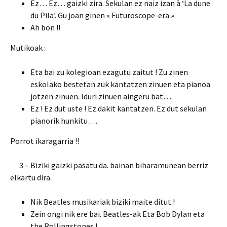
Ez… Ez… gaizki zira. Sekulan ez naiz izan à ‘La dune
du Pila’. Gu joan ginen « Futuroscope-era »
Ah bon !!
Mutikoak :
Eta bai zu kolegioan ezagutu zaitut ! Zu zinen
eskolako bestetan zuk kantatzen zinuen eta pianoa
jotzen zinuen. Iduri zinuen aingeru bat….
Ez ! Ez dut uste ! Ez dakit kantatzen. Ez dut sekulan
pianorik hunkitu….
Porrot ikaragarria !!
3 – Biziki gaizki pasatu da. bainan biharamunean berriz
elkartu dira.
Nik Beatles musikariak biziki maite ditut !
Zein ongi nik ere bai. Beatles-ak Eta Bob Dylan eta
the Rollingstones !