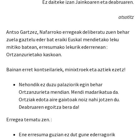
Ez daiteke izan Jainkoaren eta deabruaren.
atsotitz
Antso Gartzez, Nafarroko erregeak deliberatu zuen behar
zuela gaztelu eder bat eraiki Euskal mendietako leku
mitiko batean, erresumako lekurik ederrenean :
Ortzanzurietako kaskoan.
Bainan erret kontseilariek, minixtroek eta aztiek ezetz!
Nehondik ez duzu palaziorik egin behar
Ortzanzurieta mendian. Mendi madarikatua da.
Ortziak edota aire gaixtoak noiz nahi jotzen du.
Deabruaren egoitza bera da!
Erregea tematu zen. :
Ene erresuma guzian ez dut gune ederragorik