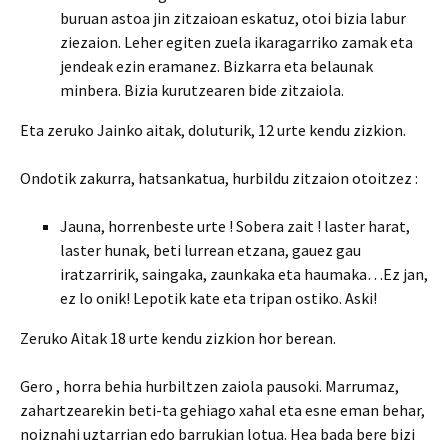
buruan astoa jin zitzaioan eskatuz, otoi bizia labur
ziezaion. Leher egiten zuela ikaragarriko zamak eta
jendeak ezin eramanez. Bizkarra eta belaunak
minbera. Bizia kurutzearen bide zitzaiola.
Eta zeruko Jainko aitak, doluturik, 12 urte kendu zizkion.
Ondotik zakurra, hatsankatua, hurbildu zitzaion otoitzez :
Jauna, horrenbeste urte ! Sobera zait ! laster harat,
laster hunak, beti lurrean etzana, gauez gau
iratzarririk, saingaka, zaunkaka eta haumaka…Ez jan,
ez lo onik! Lepotik kate eta tripan ostiko. Aski!
Zeruko Aitak 18 urte kendu zizkion hor berean.
Gero , horra behia hurbiltzen zaiola pausoki. Marrumaz,
zahartzearekin beti-ta gehiago xahal eta esne eman behar,
noiznahi uztarrian edo barrukian lotua. Hea bada bere bizi