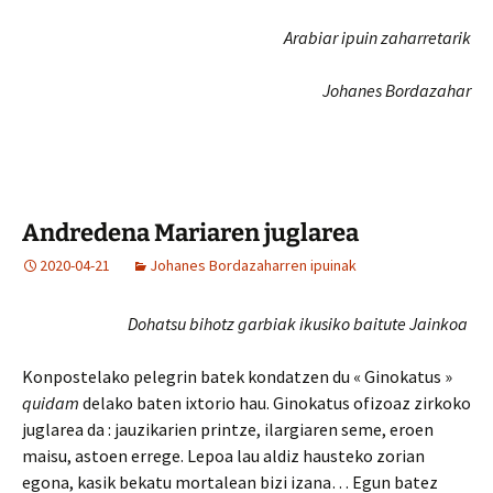
Arabiar ipuin zaharretarik
Johanes Bordazahar
Andredena Mariaren juglarea
2020-04-21
Johanes Bordazaharren ipuinak
Dohatsu bihotz garbiak ikusiko baitute Jainkoa
Konpostelako pelegrin batek kondatzen du « Ginokatus »
quidam
delako baten ixtorio hau. Ginokatus ofizoaz zirkoko
juglarea da : jauzikarien printze, ilargiaren seme, eroen
maisu, astoen errege. Lepoa lau aldiz hausteko zorian
egona, kasik bekatu mortalean bizi izana… Egun batez