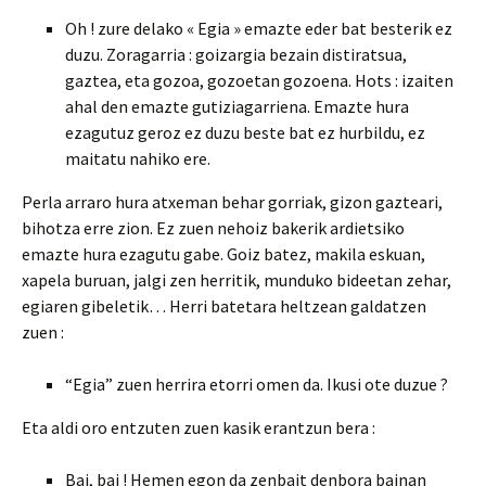
Oh ! zure delako « Egia » emazte eder bat besterik ez
duzu. Zoragarria : goizargia bezain distiratsua,
gaztea, eta gozoa, gozoetan gozoena. Hots : izaiten
ahal den emazte gutiziagarriena. Emazte hura
ezagutuz geroz ez duzu beste bat ez hurbildu, ez
maitatu nahiko ere.
Perla arraro hura atxeman behar gorriak, gizon gazteari,
bihotza erre zion. Ez zuen nehoiz bakerik ardietsiko
emazte hura ezagutu gabe. Goiz batez, makila eskuan,
xapela buruan, jalgi zen herritik, munduko bideetan zehar,
egiaren gibeletik… Herri batetara heltzean galdatzen
zuen :
“Egia” zuen herrira etorri omen da. Ikusi ote duzue ?
Eta aldi oro entzuten zuen kasik erantzun bera :
Bai, bai ! Hemen egon da zenbait denbora bainan