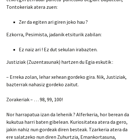
Tontokeriak atera zuen:
Zer da egiten ari giren joko hau ?
Ezkorra, Pesimista, jadanik etsiturik zabilan:
Ez naiz ari ! Ez dut sekulan irabazten.
Justiziak (Zuzentasunak) hartzen du Egia eskutik :
– Erreka zolan, lehar xehean gordeko gira. Nik, Justiziak,
bazterrak nahasiz gordeko zaitut.
Zorakeriak – … 98, 99, 100!
Nor harrapatua izan da lehenik ? Alferkeria, hor berean da
kukutua harri baten gibelean. Kuriositatea atera da gero,
jakin nahiz nun gordeak diren besteak. Tzarkeria atera da
ere salatzeko nun diren Zuhurtzia, Emankortasuna,