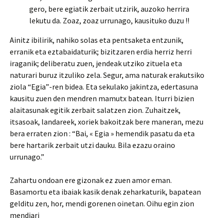
gero, bere egiatik zerbait utzirik, auzoko herrira
lekutu da. Zoaz, zoaz urrunago, kausituko duzu !!
Ainitz ibilirik, nahiko solas eta pentsaketa entzunik,
erranik eta eztabaidaturik; bizitzaren erdia herriz herri
iraganik; deliberatu zuen, jendeak utziko zituela eta
naturari buruz itzuliko zela. Segur, ama naturak erakutsiko
ziola “Egia”-ren bidea. Eta sekulako jakintza, edertasuna
kausitu zuen den mendren mamutx batean. Iturri bizien
alaitasunak egitik zerbait salatzen zion. Zuhaitzek,
itsasoak, landareek, xoriek bakoitzak bere maneran, mezu
bera erraten zion : “Bai, « Egia » hemendik pasatu da eta
bere hartarik zerbait utzi dauku. Bila ezazu oraino
urrunago.”
Zahartu ondoan ere gizonak ez zuen amor eman.
Basamortu eta ibaiak kasik denak zeharkaturik, bapatean
gelditu zen, hor, mendi gorenen oinetan. Oihu egin zion
mendiari