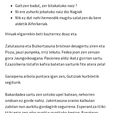
Galtzen badut, zer bilakatuko naiz ?
Ni ere zuhurki jokatuko naiz dio Nagiak
Nik ez dut nahi hemendik mugitu salatzen du bere
aldetik Alferkeriak.
Hiruak elgarrekin beti bazterrez doaz eta.
Zalutasuna eta Bizkortasuna bristean desagertu ziren eta
Poza, jauzi punpeka, irriz lekutu. Fedea joan zen zeruan
gora Jaungoikoagana. Pasionea aldiz ikatz gorrian sartu.
Ezazolkeria listafin kafira batetan sarturik fite atera zela!
Garaipena arbola puntara igan zen, Gutiziak hurbiletik
segiturik.
Bakardadea sartu zen sotoko upel batean, nehorren
ondoan ez gorde nahiz. Jakintasuna oraino kalkulan
zabilan nun aurkitu gordagirik segurrena. Esperantza ttiki-
ttiki egin zen adar puntta-punttako begian. Bapatean,