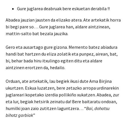
Gure juglarea deabruak bere eskuetan derabila !!
Abadea jauzian jausten da elizako atera. Ate artekatik horra
bi begi pare so… Gure juglarea han, aldare aintzinean,
mattin-salto bat bezala jauzika.
Gero eta ausartago gure gizona. Memento batez abiadura
handi bat hartzen du eliza zolatik eta punpez, airean, bat,
bi, behar bada hiru itxulingo egiten ditu eta aldare
aintzinen erortzen da, hedailo.
Orduan, ate artekatik, lau begiek ikusi dute Ama Birjina
ukurtzen. Eskua luzatzen, bere zetazko arropa urdinarekin
juglareari kopetako izerdia pollikiño xukatzen. Abadea, zur
eta lur, begiak hetsirik zeinatu da! Bere baitaratu ondoan,
humilki joan zaio zutitzen laguntzera… “
Bai, dohatsu
bihotz garbiak
”