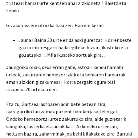
tristeari hamar urte kentzen ahal zizkionetz ? Baietz eta
kendu.
Gizakumea ere otoizka hasi zen. Hau ere kexati.
Jauna ! Baina 30 urte ez da aski guretzat. Horrenbeste
gauza interesgarri bada egiteko bizian, ikasteko eta
gozatzeko… Mila ikusteko sortuak gira…
Jaungoiko onak, deus erran gabe, astoari kendu hamabi
urteak, zakurraren hemezortziak eta behiaren hamarrak
eman zizkion gizakumeari. Horra zergaitik gure bizi
iraupena 70 urtekoa den.
Eta zu, Gartzea, astoaren adin bete betean zira,
ikaragarriko lan zamak pazientziarekin jasaiteko gai.
Ondoko hemezortzi urtez zakurtuko zira, alde guzietarik
saingaka, lasterka eta ausikika… Azkeneko urteetan,
heltzen bazira, zaharminak joa behi bilakatuko zira. Barruki