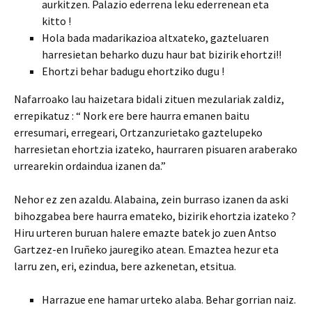
aurkitzen. Palazio ederrena leku ederrenean eta
kitto !
Hola bada madarikazioa altxateko, gazteluaren
harresietan beharko duzu haur bat bizirik ehortzi!!
Ehortzi behar badugu ehortziko dugu !
Nafarroako lau haizetara bidali zituen mezulariak zaldiz,
errepikatuz : “ Nork ere bere haurra emanen baitu
erresumari, erregeari, Ortzanzurietako gaztelupeko
harresietan ehortzia izateko, haurraren pisuaren araberako
urrearekin ordaindua izanen da.”
Nehor ez zen azaldu. Alabaina, zein burraso izanen da aski
bihozgabea bere haurra emateko, bizirik ehortzia izateko ?
Hiru urteren buruan halere emazte batek jo zuen Antso
Gartzez-en Iruñeko jauregiko atean. Emaztea hezur eta
larru zen, eri, ezindua, bere azkenetan, etsitua.
Harrazue ene hamar urteko alaba. Behar gorrian naiz.