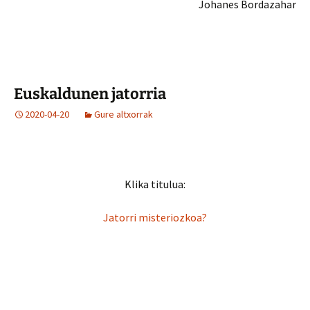
Johanes Bordazahar
Euskaldunen jatorria
2020-04-20
Gure altxorrak
Klika titulua:
Jatorri misteriozkoa?