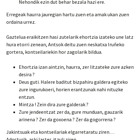
Nehondik ezin dut behar bezala hazi ere.
Erregeak haurra jauregian hartu zuen eta amak ukan zuen
ordaina urrez.
Gaztelua eraikitzen hasi zutelarik ehortzia izateko une latz
hura etorri zenean, Antsok deitu zuen neskatxa Iruñeko
gortera, kontseilariekin hor zagolarik bildua.
Ehortzia izan aintzin, haurra, zer litzateke zure azken
desira ?
Deus guti. Halere baditut bizpahiru galdera egiteko
zure ingurukoeri, horien erantzunak nahi nituzke
entzun.
Mintza ! Zein dira zure galderak ?
Zure jendeentzat zer da, gure munduan, gauzarik
arinena ? Zer da goxoena ? Zer da gogorrena ?
Jakintsuak eta kontseilariak elgarretaratu ziren…
Adosturik, aski laster, itzuli ziren.