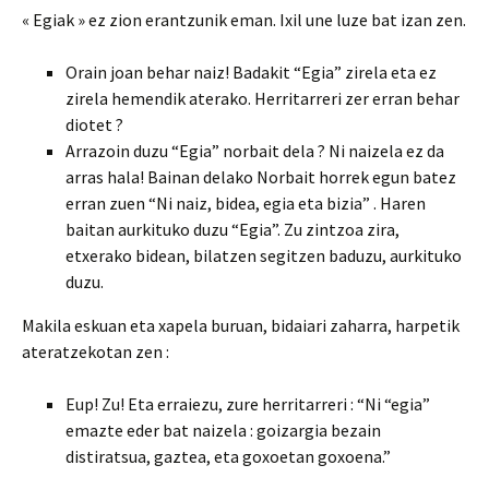
« Egiak » ez zion erantzunik eman. Ixil une luze bat izan zen.
Orain joan behar naiz! Badakit “Egia” zirela eta ez
zirela hemendik aterako. Herritarreri zer erran behar
diotet ?
Arrazoin duzu “Egia” norbait dela ? Ni naizela ez da
arras hala! Bainan delako Norbait horrek egun batez
erran zuen “Ni naiz, bidea, egia eta bizia” . Haren
baitan aurkituko duzu “Egia”. Zu zintzoa zira,
etxerako bidean, bilatzen segitzen baduzu, aurkituko
duzu.
Makila eskuan eta xapela buruan, bidaiari zaharra, harpetik
ateratzekotan zen :
Eup! Zu! Eta erraiezu, zure herritarreri : “Ni “egia”
emazte eder bat naizela : goizargia bezain
distiratsua, gaztea, eta goxoetan goxoena.”