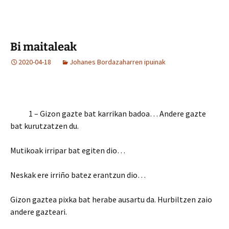
Bi maitaleak
2020-04-18
Johanes Bordazaharren ipuinak
1 – Gizon gazte bat karrikan badoa… Andere gazte
bat kurutzatzen du.
Mutikoak irripar bat egiten dio…
Neskak ere irriño batez erantzun dio…
Gizon gaztea pixka bat herabe ausartu da. Hurbiltzen zaio
andere gazteari.