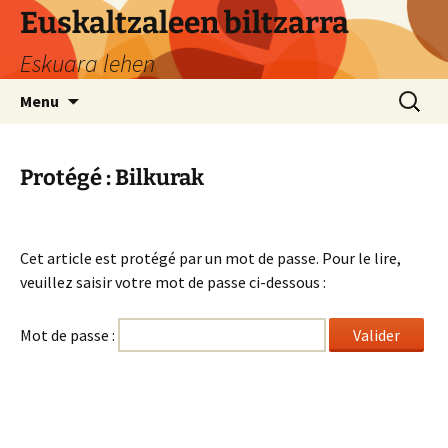
Aller
Euskaltzaleen biltzarra
au
Eskuara lehen
contenu
Recherc
Menu
Protégé : Bilkurak
Cet article est protégé par un mot de passe. Pour le lire,
veuillez saisir votre mot de passe ci-dessous :
Mot de passe :