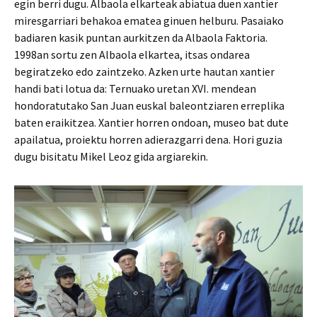
egin berri dugu. Albaola elkarteak abiatua duen xantier
miresgarriari behakoa ematea ginuen helburu. Pasaiako
badiaren kasik puntan aurkitzen da Albaola Faktoria.
1998an sortu zen Albaola elkartea, itsas ondarea
begiratzeko edo zaintzeko. Azken urte hautan xantier
handi bati lotua da: Ternuako uretan XVI. mendean
hondoratutako San Juan euskal baleontziaren erreplika
baten eraikitzea. Xantier horren ondoan, museo bat dute
apailatua, proiektu horren adierazgarri dena. Hori guzia
dugu bisitatu Mikel Leoz gida argiarekin.