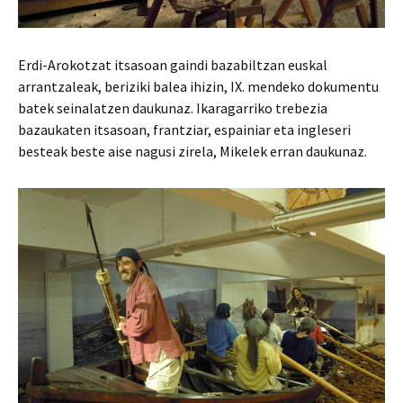
Erdi-Arokotzat itsasoan gaindi bazabiltzan euskal
arrantzaleak, beriziki balea ihizin, IX. mendeko dokumentu
batek seinalatzen daukunaz. Ikaragarriko trebezia
bazaukaten itsasoan, frantziar, espainiar eta ingleseri
besteak beste aise nagusi zirela, Mikelek erran daukunaz.