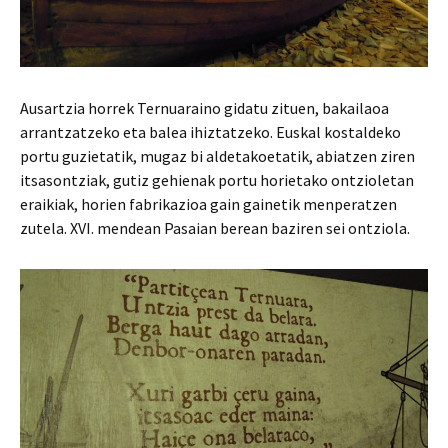
Ausartzia horrek Ternuaraino gidatu zituen, bakailaoa
arrantzatzeko eta balea ihiztatzeko. Euskal kostaldeko
portu guzietatik, mugaz bi aldetakoetatik, abiatzen ziren
itsasontziak, gutiz gehienak portu horietako ontzioletan
eraikiak, horien fabrikazioa gain gainetik menperatzen
zutela. XVI. mendean Pasaian berean baziren sei ontziola.