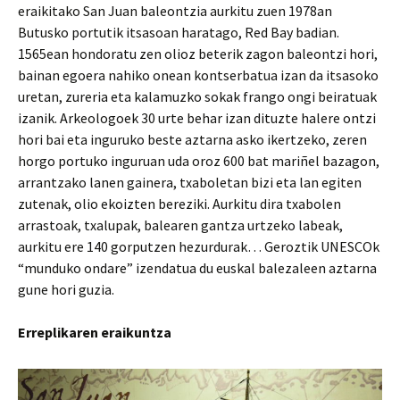
eraikitako San Juan baleontzia aurkitu zuen 1978an
Butusko portutik itsasoan haratago, Red Bay badian.
1565ean hondoratu zen olioz beterik zagon baleontzi hori,
bainan egoera nahiko onean kontserbatua izan da itsasoko
uretan, zureria eta kalamuzko sokak frango ongi beiratuak
izanik. Arkeologoek 30 urte behar izan dituzte halere ontzi
hori bai eta inguruko beste aztarna asko ikertzeko, zeren
horgo portuko inguruan uda oroz 600 bat mariñel bazagon,
arrantzako lanen gainera, txaboletan bizi eta lan egiten
zutenak, olio ekoizten bereziki. Aurkitu dira txabolen
arrastoak, txalupak, balearen gantza urtzeko labeak,
aurkitu ere 140 gorputzen hezurdurak… Geroztik UNESCOk
“munduko ondare” izendatua du euskal balezaleen aztarna
gune hori guzia.
Erreplikaren eraikuntza