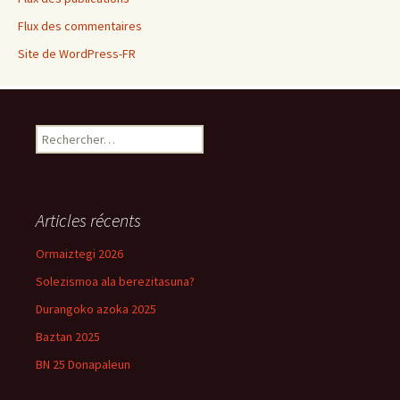
Flux des commentaires
Site de WordPress-FR
Rechercher :
Articles récents
Ormaiztegi 2026
Solezismoa ala berezitasuna?
Durangoko azoka 2025
Baztan 2025
BN 25 Donapaleun