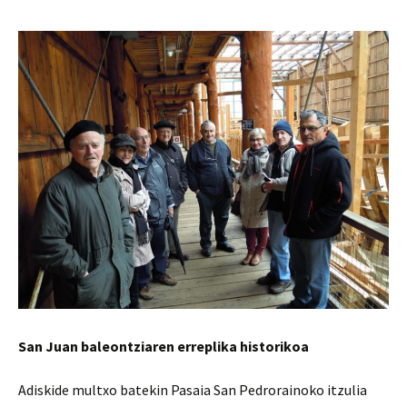
San Juan baleontziaren erreplika historikoa
Adiskide multxo batekin Pasaia San Pedrorainoko itzulia