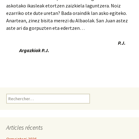
askotako ikasleak etortzen zaizkiela laguntzera. Noiz
ezarriko ote dute uretan? Bada oraindik lan asko egiteko.
Anartean, zinez bisita merezi du Albaolak. San Juan astez
aste ari da gorpuzten eta edertzen…
P.J.
Argazkiak P.J.
Rechercher :
Articles récents
Ormaiztegi 2026