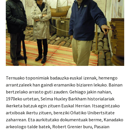
Ternuako toponimiak badauzka euskal izenak, hemengo
arrantzaleek han gaindi eramaniko biziaren lekuko. Bainan
bertzelako arrasto guti zauden. Gehiago jakin nahian,
1970eko urtetan, Selma Huxley Barkham historialariak
ikerketa batzuk egin zituen Euskal Herrian. Itsasgintzako
artxiboak ikertu zituen, bereziki Oñatiko Unibertsitate
zaharrean. Eta aurkitutako dokumentuak berme, Kanadako
arkeologo talde batek, Robert Grenier buru, Pasaian