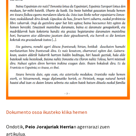
Dokumento osoa ikusteko klika hemen
Ondotik,
Peio Jorajuriak
Herria
n agerrarazi zuen
artikulua.