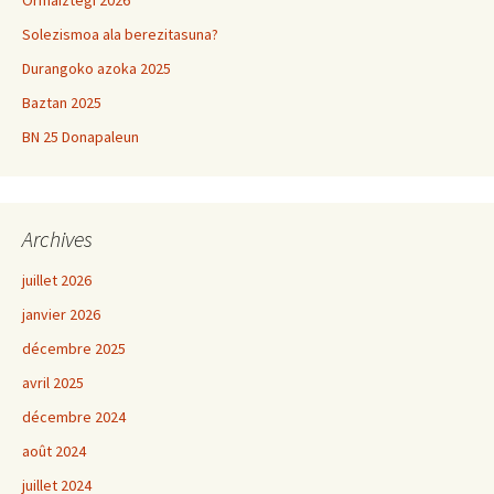
Solezismoa ala berezitasuna?
Durangoko azoka 2025
Baztan 2025
BN 25 Donapaleun
Archives
juillet 2026
janvier 2026
décembre 2025
avril 2025
décembre 2024
août 2024
juillet 2024