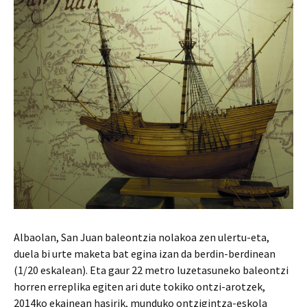
Albaolan, San Juan baleontzia nolakoa zen ulertu-eta,
duela bi urte maketa bat egina izan da berdin-berdinean
(1/20 eskalean). Eta gaur 22 metro luzetasuneko baleontzi
horren erreplika egiten ari dute tokiko ontzi-arotzek,
2014ko ekainean hasirik, munduko ontzigintza-eskola