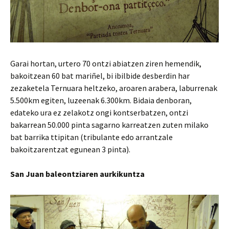
Garai hortan, urtero 70 ontzi abiatzen ziren hemendik,
bakoitzean 60 bat mariñel, bi ibilbide desberdin har
zezaketela Ternuara heltzeko, aroaren arabera, laburrenak
5.500km egiten, luzeenak 6.300km. Bidaia denboran,
edateko ura ez zelakotz ongi kontserbatzen, ontzi
bakarrean 50.000 pinta sagarno karreatzen zuten milako
bat barrika ttipitan (tribulante edo arrantzale
bakoitzarentzat egunean 3 pinta).
San Juan baleontziaren aurkikuntza