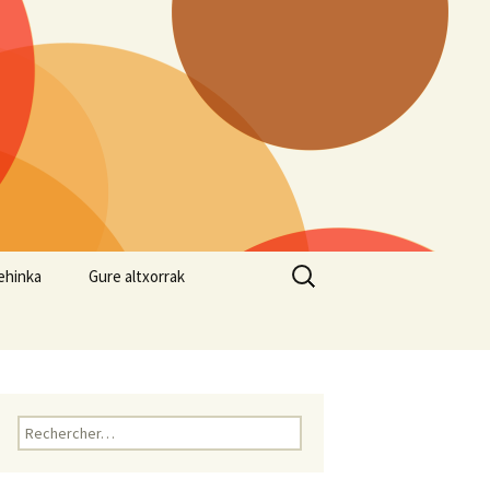
Rechercher :
ehinka
Gure altxorrak
su
 eta Albaola
Rechercher :