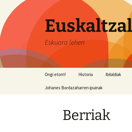
Aller
au
contenu
Euskaltzal
Eskuara lehen
Ongi etorri!
Historia
Ibilaldiak
Johanes Bordazaharren ipuinak
Berriak