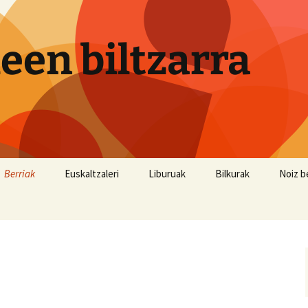
een biltzarra
Berriak
Euskaltzaleri
Liburuak
Bilkurak
Noiz b
Astea
Pasaia