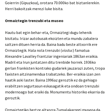
Goierrin (Gipuzkoa), orotara 70.000ko bat biztanlerekin.
Herri bakoitzak merezi luke bisita.
Ormaiztegin trenzubi eta museo
Hautu bat egin behar-eta, Ormaiztegi dugu lehenik
bisitatu. Irizar autobusak ekoizten eta mundu zabalera
saltzen dituen herria da. Baina badu beste altxorrik ere
Ormaiztegik. Hala nola trenzubi (
viaduc
) famatua
Alexandre Lavalley frantziar ingeniariak 1863an eraikia.
Madril eta Irun juntatzen ditu trenbide horrek. 1936ko
gerlan frankisten kontrako gudariek jauzarazi zuten, tropa
faxisten aitzinamendua trabatzeko. Ber-eraikia izan zen
haatik aski laster. Baina 1996az geroztik ez da gehiago
erabiltzen segurtasun eskasagatik eta ondoan trenzubi
modernoago bat eraiki da. Monumentu historiko ekarria da
geroztik.
Ormaiztegiko bertze altxorra Zumalakarregi museoa da.