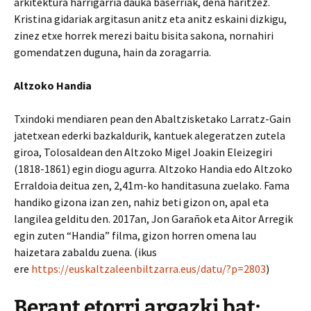
arkitektura harrigarria dauka baserriak, dena haritzez.
Kristina gidariak argitasun anitz eta anitz eskaini dizkigu,
zinez etxe horrek merezi baitu bisita sakona, nornahiri
gomendatzen duguna, hain da zoragarria.
Altzoko Handia
Txindoki mendiaren pean den Abaltzisketako Larratz-Gain
jatetxean ederki bazkaldurik, kantuek alegeratzen zutela
giroa, Tolosaldean den Altzoko Migel Joakin Eleizegiri
(1818-1861) egin diogu agurra. Altzoko Handia edo Altzoko
Erraldoia deitua zen, 2,41m-ko handitasuna zuelako. Fama
handiko gizona izan zen, nahiz beti gizon on, apal eta
langilea gelditu den. 2017an, Jon Garañok eta Aitor Arregik
egin zuten “Handia” filma, gizon horren omena lau
haizetara zabaldu zuena. (ikus
ere
https://euskaltzaleenbiltzarra.eus/datu/?p=2803
)
Berant etorri argazki bat: