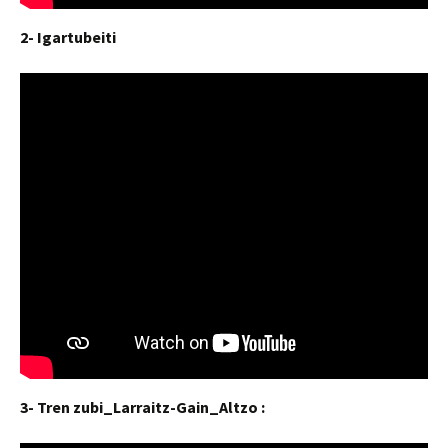
2- Igartubeiti
3- Tren zubi_Larraitz-Gain_Altzo :