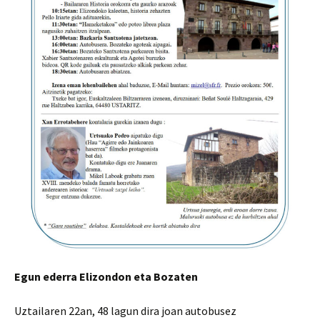
Egun ederra Elizondon eta Bozaten
Uztailaren 22an, 48 lagun dira joan autobusez