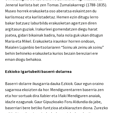
Jeneral karlista bat zen Tomas Zumalakarregi (1788-1835).
Museo horrek erakusketa oso aberatsa eskaintzen du
karlismoaz eta karlistadetaz. Hemen ezin ditugu lerro
bakar batzuez laburbildu erakusketan agertzen diren
argitasun guziak. Irakurleei gomendatzen diegu harat
joatea, gidari bikainak badira, hala nola guk ukan ditugun
Maria eta Mikel. Erakusketa iraunkor horren ondoan,
Maialen Lujanbio bertsolariaren “Soinu ak zeinu ak soinu”
behin behineko erakusketa kurios bezain bereziari ere
eman diogu behakoa.
Ezkioko Igartubeiti baserri-dolarrea
Baserri-dolarre ikusgarria dauka Ezkiok. Gaur egun oraino
sagarnoa ekoizten da hor. Mendigurentarren baserria zen
eta hor sortuak dira Xabier eta Iñaki Mendiguren anaiak,
idazle ezagunak. Gaur Gipuzkoako Foru Aldundia da jabe,
baserriari bere betiko funtzioa atxikiarazten diona. Zurezko