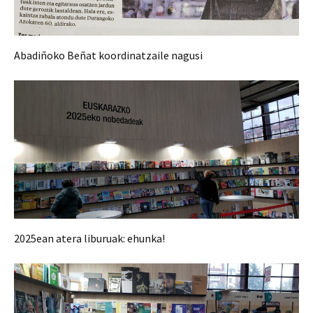
Abadiñoko Beñat koordinatzaile nagusi
2025ean atera liburuak: ehunka!