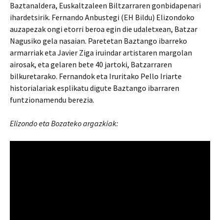
Baztanaldera, Euskaltzaleen Biltzarraren gonbidapenari
ihardetsirik. Fernando Anbustegi (EH Bildu) Elizondoko
auzapezak ongi etorri beroa egin die udaletxean, Batzar
Nagusiko gela nasaian. Paretetan Baztango ibarreko
armarriak eta Javier Ziga iruindar artistaren margolan
airosak, eta gelaren bete 40 jartoki, Batzarraren
bilkuretarako. Fernandok eta Iruritako Pello Iriarte
historialariak esplikatu digute Baztango ibarraren
funtzionamendu berezia.
Elizondo eta Bozateko argazkiak: