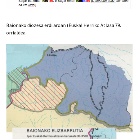
Baionako diozesa erdi aroan (Euskal Herriko Atlasa 79.
orrialdea