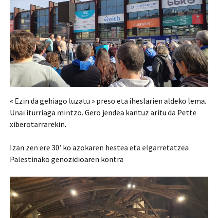
« Ezin da gehiago luzatu » preso eta iheslarien aldeko lema.
Unai iturriaga mintzo. Gero jendea kantuz aritu da Pette
xiberotarrarekin.
Izan zen ere 30′ ko azokaren hestea eta elgarretatzea
Palestinako genozidioaren kontra