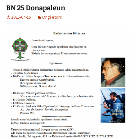
BN 25 Donapaleun
2025-04-15
Ongi etorri