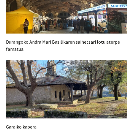
Durangoko Andra Mari Basilikaren saihetsari lotu aterpe
famatua.
Garaiko kapera