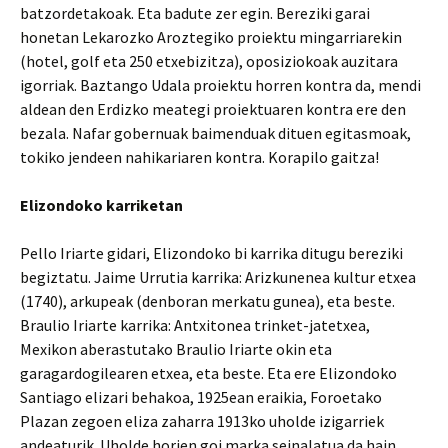
batzordetakoak. Eta badute zer egin. Bereziki garai
honetan Lekarozko Aroztegiko proiektu mingarriarekin
(hotel, golf eta 250 etxebizitza), oposiziokoak auzitara
igorriak. Baztango Udala proiektu horren kontra da, mendi
aldean den Erdizko meategi proiektuaren kontra ere den
bezala. Nafar gobernuak baimenduak dituen egitasmoak,
tokiko jendeen nahikariaren kontra. Korapilo gaitza!
Elizondoko karriketan
Pello Iriarte gidari, Elizondoko bi karrika ditugu bereziki
begiztatu. Jaime Urrutia karrika: Arizkunenea kultur etxea
(1740), arkupeak (denboran merkatu gunea), eta beste.
Braulio Iriarte karrika: Antxitonea trinket-jatetxea,
Mexikon aberastutako Braulio Iriarte okin eta
garagardogilearen etxea, eta beste. Eta ere Elizondoko
Santiago elizari behakoa, 1925ean eraikia, Foroetako
Plazan zegoen eliza zaharra 1913ko uholde izigarriek
andeaturik. Uholde horien goi marka seinalatua da hain