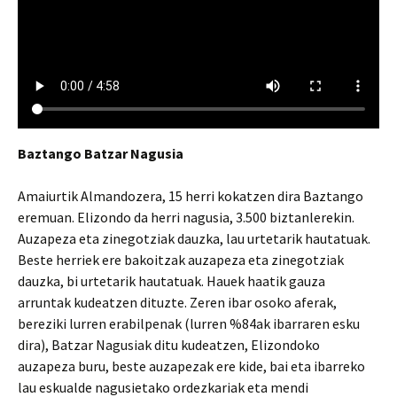
Baztango Batzar Nagusia
Amaiurtik Almandozera, 15 herri kokatzen dira Baztango
eremuan. Elizondo da herri nagusia, 3.500 biztanlerekin.
Auzapeza eta zinegotziak dauzka, lau urtetarik hautatuak.
Beste herriek ere bakoitzak auzapeza eta zinegotziak
dauzka, bi urtetarik hautatuak. Hauek haatik gauza
arruntak kudeatzen dituzte. Zeren ibar osoko aferak,
bereziki lurren erabilpenak (lurren %84ak ibarraren esku
dira), Batzar Nagusiak ditu kudeatzen, Elizondoko
auzapeza buru, beste auzapezak ere kide, bai eta ibarreko
lau eskualde nagusietako ordezkariak eta mendi