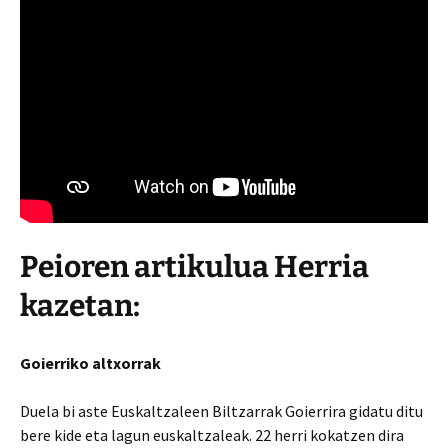
Peioren artikulua Herria
kazetan:
Goierriko altxorrak
Duela bi aste Euskaltzaleen Biltzarrak Goierrira gidatu ditu
bere kide eta lagun euskaltzaleak. 22 herri kokatzen dira