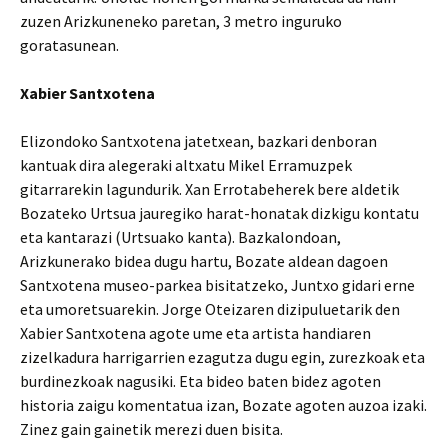
zuzen Arizkuneneko paretan, 3 metro inguruko
goratasunean.
Xabier Santxotena
Elizondoko Santxotena jatetxean, bazkari denboran
kantuak dira alegeraki altxatu Mikel Erramuzpek
gitarrarekin lagundurik. Xan Errotabeherek bere aldetik
Bozateko Urtsua jauregiko harat-honatak dizkigu kontatu
eta kantarazi (Urtsuako kanta). Bazkalondoan,
Arizkunerako bidea dugu hartu, Bozate aldean dagoen
Santxotena museo-parkea bisitatzeko, Juntxo gidari erne
eta umoretsuarekin. Jorge Oteizaren dizipuluetarik den
Xabier Santxotena agote ume eta artista handiaren
zizelkadura harrigarrien ezagutza dugu egin, zurezkoak eta
burdinezkoak nagusiki. Eta bideo baten bidez agoten
historia zaigu komentatua izan, Bozate agoten auzoa izaki.
Zinez gain gainetik merezi duen bisita.