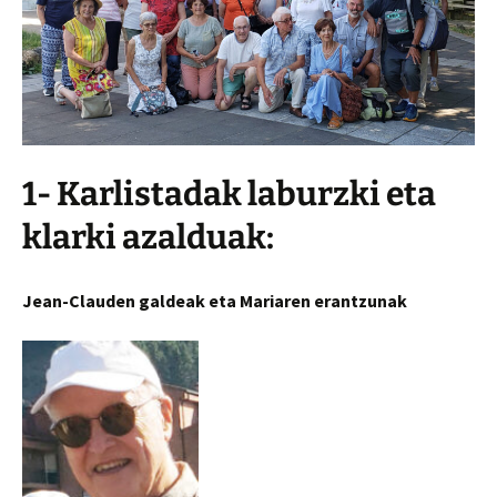
1- Karlistadak laburzki eta
klarki azalduak:
Jean-Clauden galdeak eta Mariaren erantzunak