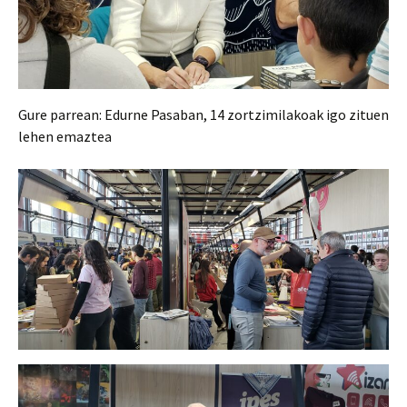
Gure parrean: Edurne Pasaban, 14 zortzimilakoak igo zituen
lehen emaztea