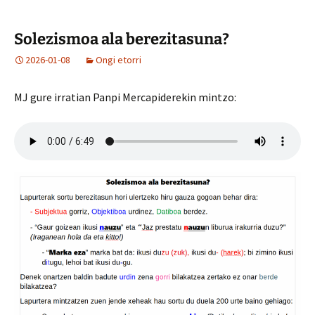
Solezismoa ala berezitasuna?
2026-01-08
Ongi etorri
MJ gure irratian Panpi Mercapiderekin mintzo: