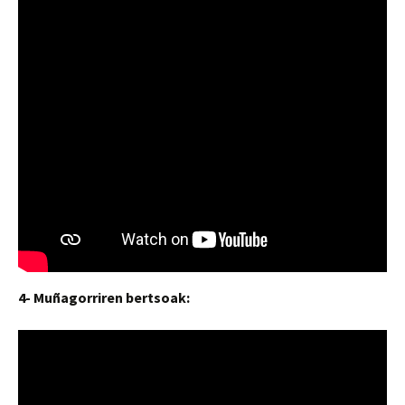
4- Muñagorriren bertsoak: