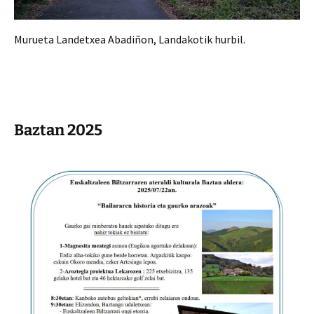
Murueta Landetxea Abadiñon, Landakotik hurbil.
Baztan 2025