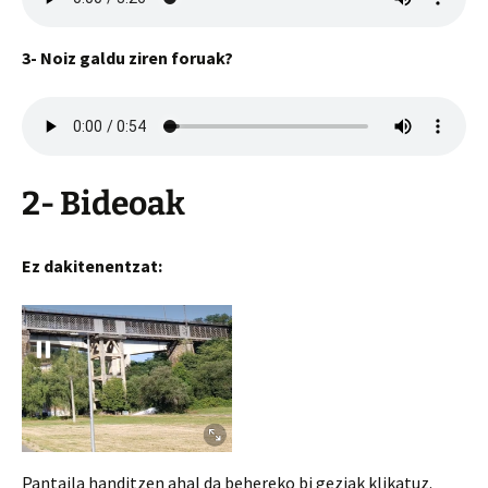
3- Noiz galdu ziren foruak?
2- Bideoak
Ez dakitenentzat:
Pantaila handitzen ahal da behereko bi geziak klikatuz.