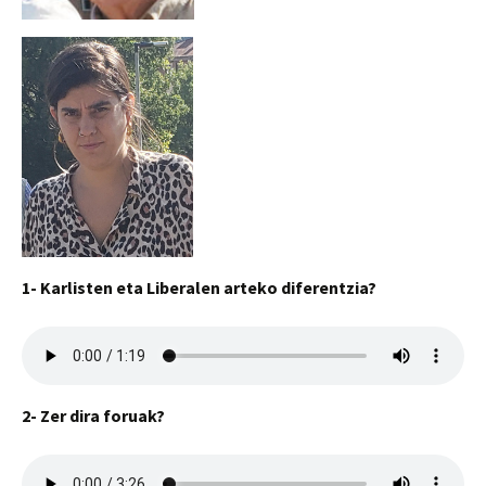
1- Karlisten eta Liberalen arteko diferentzia?
2- Zer dira foruak?