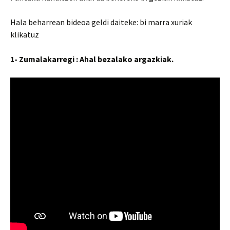
Hala beharrean bideoa geldi daiteke: bi marra xuriak
klikatuz
1- Zumalakarregi : Ahal bezalako argazkiak.