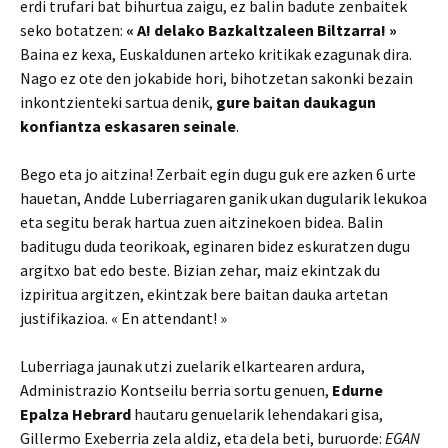
erdi trufari bat bihurtua zaigu, ez balin badute zenbaitek
seko botatzen:
« A! delako Bazkaltzaleen Biltzarra! »
Baina ez kexa, Euskaldunen arteko kritikak ezagunak dira.
Nago ez ote den jokabide hori, bihotzetan sakonki bezain
inkontzienteki sartua denik,
gure baitan daukagun
konfiantza eskasaren seinale
.
Bego eta jo aitzina! Zerbait egin dugu guk ere azken 6 urte
hauetan, Andde Luberriagaren ganik ukan dugularik lekukoa
eta segitu berak hartua zuen aitzinekoen bidea. Balin
baditugu duda teorikoak, eginaren bidez eskuratzen dugu
argitxo bat edo beste. Bizian zehar, maiz ekintzak du
izpiritua argitzen, ekintzak bere baitan dauka artetan
justifikazioa. « En attendant! »
Luberriaga jaunak utzi zuelarik elkartearen ardura,
Administrazio Kontseilu berria sortu genuen,
Edurne
Epalza Hebrard
hautaru genuelarik lehendakari gisa,
Gillermo Exeberria zela aldiz, eta dela beti, buruorde:
EGAN