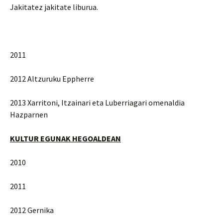
Jakitatez jakitate liburua.
2011
2012 Altzuruku Eppherre
2013 Xarritoni, Itzainari eta Luberriagari omenaldia
Hazparnen
KULTUR EGUNAK HEGOALDEAN
2010
2011
2012 Gernika