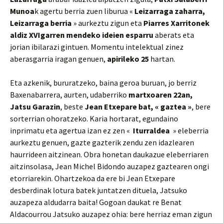
Munoa
k agertu berria zuen liburua «
Leizarraga zaharra,
Leizarraga berria
» aurkeztu zigun eta
Piarres Xarritonek
aldiz XVIgarren mendeko ideien esparru
aberats eta
jorian ibilarazi gintuen. Momentu intelektual zinez
aberasgarria iragan genuen,
apirileko 25
hartan.
Eta azkenik, bururatzeko, baina geroa buruan, jo berriz
Baxenabarrera, aurten, udaberriko
martxoaren 22an,
Jatsu Garazin
, beste
Jean Etxepare bat, « gaztea »
, bere
sorterrian ohoratzeko. Karia hortarat, egundaino
inprimatu eta agertua izan ez zen «
Iturraldea
» eleberria
aurkeztu genuen, gazte gazterik zendu zen idazlearen
haurrideen aitzinean. Obra honetan daukazue eleberriaren
aitzinsolasa, Jean Michel Bidondo auzapez gaztearen ongi
etorriarekin. Ohartzekoa da ere bi Jean Etxepare
desberdinak lotura batek juntatzen dituela, Jatsuko
auzapeza aldudarra baita! Gogoan daukat re Benat
Aldacourrou Jatsuko auzapez ohia: bere herriaz eman zigun