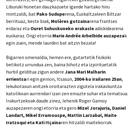
Liburuki honetan dauzkazuete igande hartako hiru
mintzaldi, bat
Pako Sudupe
rena, Euskaltzaleen Biltzar
berrituaz, beste biak,
Molères gotzaina
rena frantses
erdaraz eta
Ouret Suhuskuneko erakasle
adiskidearena
euskaraz. Ongi etorria
Marie Andrée Arbelbide auzapeza
k
egin zuen, mende laurden bat aitzin bezala!
Bigarren omenaldia, hemen ere, gutartetik fisikoki
betikotz urrundua zen, baina bihotz eta izpirituetatik
hurbil gelditua zigun andere
Jana Mari Malharin
errientsa
ri egin genion, Itsasun,
2004-ko irailaren 25an
,
lekukotasun anitzek oroitarazten zigutela irakaskuntza
katolikoan aurrendari izan zen emazte suhar eta tematsua.
Irakurtzekoak daude zinez, lehenik Roger Gamoy
auzapezaren ongi etorria eta gero
Mizel Jorajuria, Daniel
Landart, Mikel Erramouspe, Mattin Larzabal, Maite
Iratzoqui eta Kati Itçaina
ren hitzaldi maitekorrak.