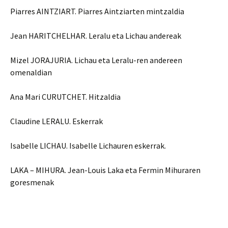
Piarres AINTZIART. Piarres Aintziarten mintzaldia
Jean HARITCHELHAR. Leralu eta Lichau andereak
Mizel JORAJURIA. Lichau eta Leralu-ren andereen
omenaldian
Ana Mari CURUTCHET. Hitzaldia
Claudine LERALU. Eskerrak
Isabelle LICHAU. Isabelle Lichauren eskerrak.
LAKA – MIHURA. Jean-Louis Laka eta Fermin Mihuraren
goresmenak