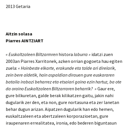
2013 Getaria
Aitzin solasa
Piarres AINTZIART
« Euskaltzaleen Biltzarmren
histora
laburra »
idatzi zuen
2003an Piarres Xarritonek, azken orrian gogoeta hau egiten
zuela:
« Hoinbeste elkarte, erakunde eta talde ari direlarik,
zein bere aldetik, hain aspaldian dirauen gure euskararen
bataila irabazi beharrez eta etsaiari gaina ezin hartuz, ba ote
da oraino Euskaltzaleen Biltzarraren beharrik? »
Gaur ere,
gure bilkuretan, galde berak kilikatzen gaitu, jakin nahi
dugularik zer den, eta non, gure nortasuna eta zer lanetan
behar dugun arizan. Aipatzen dugularik han edo hemen,
euskaltzaleen eta abertzaleen korporazioetan, gure
iraupenaren errealitatea, ironia, edo bederen biguntasun