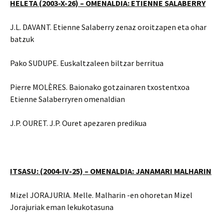
HELETA
(2003-X-26) –
OMENALDIA: ETIENNE SALABERRY
J.L. DAVANT. Etienne Salaberry zenaz oroitzapen eta ohar
batzuk
Pako SUDUPE. Euskaltzaleen biltzar berritua
Pierre MOLÈRES. Baionako gotzainaren txostentxoa
Etienne Salaberryren omenaldian
J.P. OURET. J.P. Ouret apezaren predikua
ITSASU: (2004-IV-25) – OMENALDIA: JANAMARI MALHARIN
Mizel JORAJURIA. Melle. Malharin -en ohoretan Mizel
Jorajuriak eman lekukotasuna