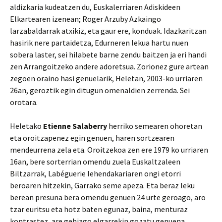
aldizkaria kudeatzen du, Euskalerriaren Adiskideen
Elkartearen izenean; Roger Arzuby Azkaingo
larzabaldarrak atxikiz, eta gaur ere, konduak. Idazkaritzan
hasirik nere partaidetza, Edurneren lekua hartu nuen
sobera laster, sei hilabete barne zendu baitzen ja eri handi
zen Arrangoitzeko andere adoretsua. Zorionez gure artean
zegoen oraino hasi genuelarik, Heletan, 2003-ko urriaren
26an, geroztik egin ditugun omenaldien zerrenda. Sei
orotara.
Heletako
Etienne Salaberry
herriko semearen ohoretan
eta oroitzapenez egin genuen, haren sortzearen
mendeurrena zela eta. Oroitzekoa zen ere 1979 ko urriaren
16an, bere sorterrian omendu zuela Euskaltzaleen
Biltzarrak, Labéguerie lehendakariaren ongi etorri
beroaren hitzekin, Garrako seme apeza. Eta beraz leku
berean presuna bera omendu genuen 24 urte geroago, aro
tzar euritsu eta hotz baten egunaz, baina, menturaz
kontrastez, are gehiago elgarrekin gozatu genuena.