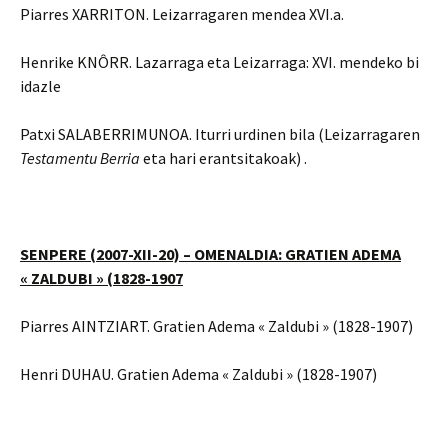
Piarres XARRITON. Leizarragaren mendea XVI.a.
Henrike KNÔRR. Lazarraga eta Leizarraga: XVI. mendeko bi
idazle
Patxi SALABERRIMUNOA. Iturri urdinen bila (Leizarragaren
Testamentu Berria
eta hari erantsitakoak) .
SENPERE (2007-XII-20) – OMENALDIA: GRATIEN ADEMA
« ZALDUBI » (1828-1907
Piarres AINTZIART. Gratien Adema « Zaldubi » (1828-1907)
Henri DUHAU. Gratien Adema « Zaldubi » (1828-1907)