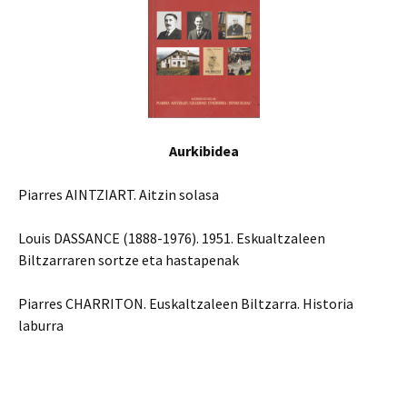
Aurkibidea
Piarres AINTZIART. Aitzin solasa
Louis DASSANCE (1888-1976). 1951. Eskualtzaleen
Biltzarraren sortze eta hastapenak
Piarres CHARRITON. Euskaltzaleen Biltzarra. Historia
laburra