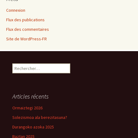
Connexion
Flux des publications
Flux des commentaires
Site de WordPress-FR
Rechercher :
Articles récents
Ormaiztegi 2026
Solezismoa ala berezitasuna?
Durangoko azoka 2025
Baztan 2025