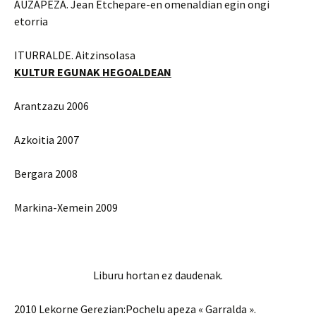
AUZAPEZA. Jean Etchepare-en omenaldian egin ongi
etorria
ITURRALDE. Aitzinsolasa
KULTUR EGUNAK HEGOALDEAN
Arantzazu 2006
Azkoitia 2007
Bergara 2008
Markina-Xemein 2009
Liburu hortan ez daudenak.
2010 Lekorne Gerezian:Pochelu apeza « Garralda ».