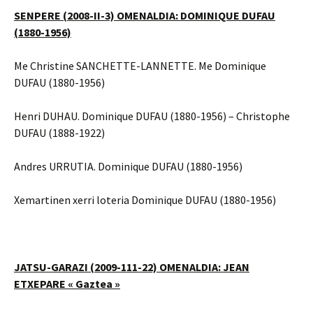
SENPERE (2008-II-3) OMENALDIA: DOMINIQUE DUFAU
(1880-1956)
Me Christine SANCHETTE-LANNETTE. Me Dominique
DUFAU (1880-1956)
Henri DUHAU. Dominique DUFAU (1880-1956) – Christophe
DUFAU (1888-1922)
Andres URRUTIA. Dominique DUFAU (1880-1956)
Xemartinen xerri loteria Dominique DUFAU (1880-1956)
JATSU-GARAZI (2009-111-22) OMENALDIA: JEAN
ETXEPARE « Gaztea »