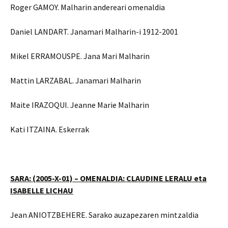
Roger GAMOY. Malharin andereari omenaldia
Daniel LANDART. Janamari Malharin-i 1912-2001
Mikel ERRAMOUSPE. Jana Mari Malharin
Mattin LARZABAL. Janamari Malharin
Maite IRAZOQUI. Jeanne Marie Malharin
Kati ITZAINA. Eskerrak
SARA
:
(2005-X-01) –
OMENALDIA: CLAUDINE LERALU eta
ISABELLE LICHAU
Jean ANIOTZBEHERE. Sarako auzapezaren mintzaldia