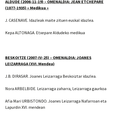
ALDUDE (2006-11-19) – OMENALDIA: JEAN ETCHEPARE
(1877-1935) « Medikua »
J. CASENAVE. Idazleak maite zituen euskal idazlea.
Kepa ALTONAGA. Etxepare Aldudeko medikua
BESKOITZE (2007-IV-25) – OMENALDIA: JOANES
LEIZARRAGA (XVI. Mendea)
J.B. DIRASAR. Joanes Leizarraga Beskoiztar idazlea.
Nora ARBELBIDE. Leizarraga zaharra, Leizarraga gaurkoa
Afïa Mari URBISTONDO. Joanes Leizarraga Nafarroan eta
Lapurdin XVI. mendean