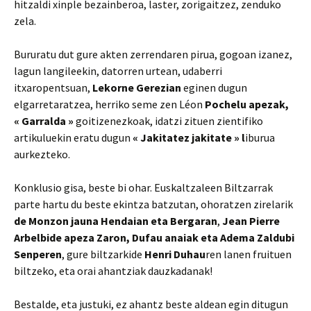
hitzaldi xinple bezainberoa, laster, zorigaitzez, zenduko
zela.
Bururatu dut gure akten zerrendaren pirua, gogoan izanez,
lagun langileekin, datorren urtean, udaberri
itxaropentsuan,
Lekorne Gerezian
eginen dugun
elgarretaratzea, herriko seme zen Léon
Pochelu apezak,
« Garralda »
goitizenezkoak, idatzi zituen zientifiko
artikuluekin eratu dugun
« Jakitatez jakitate » l
iburua
aurkezteko.
Konklusio gisa, beste bi ohar. Euskaltzaleen Biltzarrak
parte hartu du beste ekintza batzutan, ohoratzen zirelarik
de Monzon jauna Hendaian eta Bergaran
,
Jean Pierre
Arbelbide apeza Zaron, Dufau anaiak eta Adema Zaldubi
Senperen
, gure biltzarkide
Henri Duhau
ren lanen fruituen
biltzeko, eta orai ahantziak dauzkadanak!
Bestalde, eta justuki, ez ahantz beste aldean egin ditugun