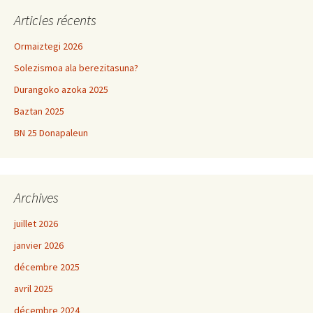
Articles récents
Ormaiztegi 2026
Solezismoa ala berezitasuna?
Durangoko azoka 2025
Baztan 2025
BN 25 Donapaleun
Archives
juillet 2026
janvier 2026
décembre 2025
avril 2025
décembre 2024