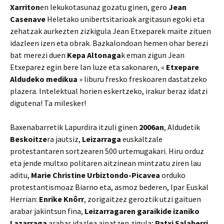
Xarriton
en lekukotasunaz gozatu ginen, gero
Jean
Casenave
Heletako unibertsitarioak argitasun egoki eta
zehatzak aurkezten zizkigula Jean Etxeparek maite zituen
idazleen izen eta obrak. Bazkalondoan hemen ohar berezi
bat merezi duen
Kepa Altonaga
k eman zigun Jean
Etxeparez egin bere lan luze eta sakonaren, «
Etxepare
Aldudeko medikua
» liburu fresko freskoaren dastatzeko
plazera. Intelektual horien eskertzeko, irakur beraz idatzi
digutena! Ta milesker!
Baxenabarretik Lapurdira itzuli ginen
2006an
, Aldudetik
Beskoitze
ra jautsiz,
Leizarraga
euskaltzale
protestantaren sortzearen 500 urtemugakari. Hiru orduz
eta jende multxo politaren aitzinean mintzatu ziren lau
aditu,
Marie Christine Urbiztondo-Picavea
orduko
protestantismoaz Biarno eta, asmoz bederen, Ipar Euskal
Herrian:
Enrike Knôrr
, zorigaitzez geroztik utzi gaituen
arabar jakintsun fina,
Leizarragaren garaikide izaniko
Lazarraga
arabar idazlea aipatzen zigula;
Patxi Salaberri