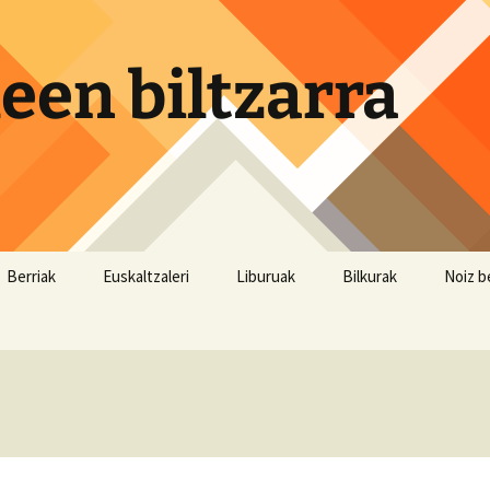
een biltzarra
Berriak
Euskaltzaleri
Liburuak
Bilkurak
Noiz b
Astea
Pasaia