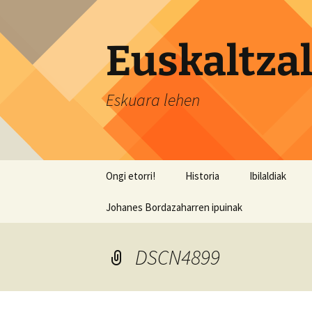
Aller
au
contenu
Euskaltzal
Eskuara lehen
Ongi etorri!
Historia
Ibilaldiak
Johanes Bordazaharren ipuinak
DSCN4899