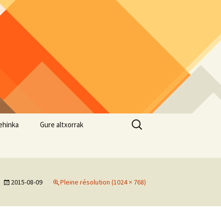
Rechercher :
ehinka
Gure altxorrak
su
 eta Albaola
2015-08-09
Pleine résolution (1024 × 768)