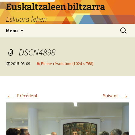
Aller
Euskaltzaleen biltzarra
au
Eskuara lehen
contenu
Recherc
Menu
DSCN4898
2015-08-09
Pleine résolution (1024 × 768)
←
→
Précédent
Suivant